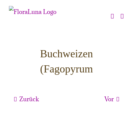
Zum
Inhalt
springen
Buchweizen
(Fagopyrum
esculentum )
Zurück
Vor