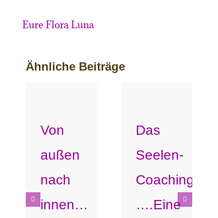
Eure Flora Luna
Ähnliche Beiträge
Von
Das
außen
Seelen-
nach
Coaching
innen…
….Eine