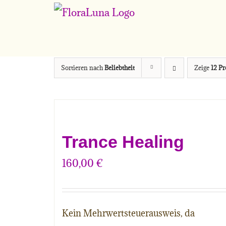
Zum
Inhalt
springen
Sortieren nach
Beliebtheit
Zeige
12 P
Trance Healing
160,00
€
Kein Mehrwertsteuerausweis, da