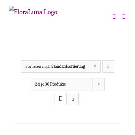
Zum
Inhalt
springen
Sortieren nach
Standardsortierung
Zeige
36 Produkte