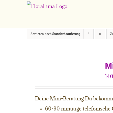
Zum
Inhalt
springen
Sortieren nach
Standardsortierung
Z
M
14
Deine Mini-Beratung Du bekomm
60-90 minütige telefonische 