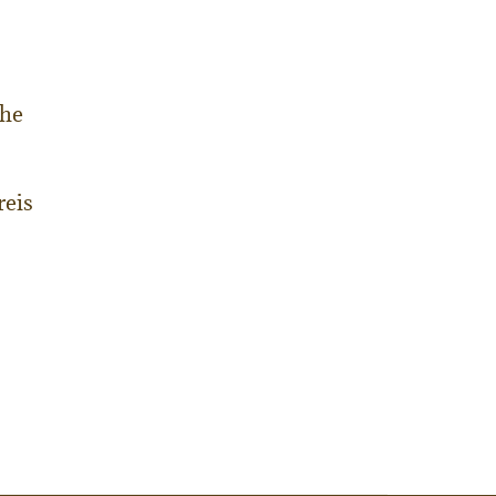
che
reis