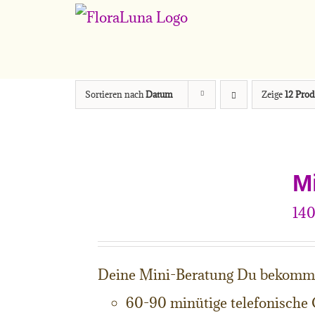
Zum
Inhalt
springen
Sortieren nach
Datum
Zeige
12 Prod
M
14
Deine Mini-Beratung Du bekomm
60-90 minütige telefonische 