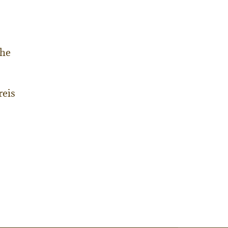
che
reis